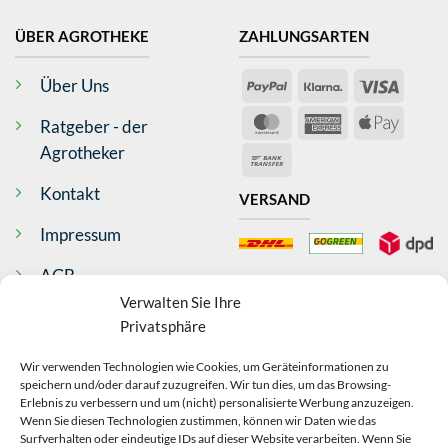
ÜBER AGROTHEKE
ZAHLUNGSARTEN
PayPal
Klarna
Visa
Über Uns
4,79
Rating
362
Bewertungen
MasterCard
American
Apple
Ratgeber - der
Express
Pay
Agrotheker
Bank
Anonym
Transfer
Verifizierter Kunde
Kontakt
VERSAND
Ware wurde schnell geliefert Danke
Bargum, DE,
Impressum
AGB
BEWERTUNGEN
Antje Wilms-Gülicher
Verwalten Sie Ihre
Widerrufsrecht
Verifizierter Kunde
Privatsphäre
Top Produkt, schnelle Lieferung
Datenschutz
Bad Neustadt an der Saale, DE,
Wir verwenden Technologien wie Cookies, um Geräteinformationen zu
speichern und/oder darauf zuzugreifen. Wir tun dies, um das Browsing-
Echtheit Bewertungen
VERTRAG
Erlebnis zu verbessern und um (nicht) personalisierte Werbung anzuzeigen.
Wenn Sie diesen Technologien zustimmen, können wir Daten wie das
Anonym
Surfverhalten oder eindeutige IDs auf dieser Website verarbeiten. Wenn Sie
WIDERRUFEN