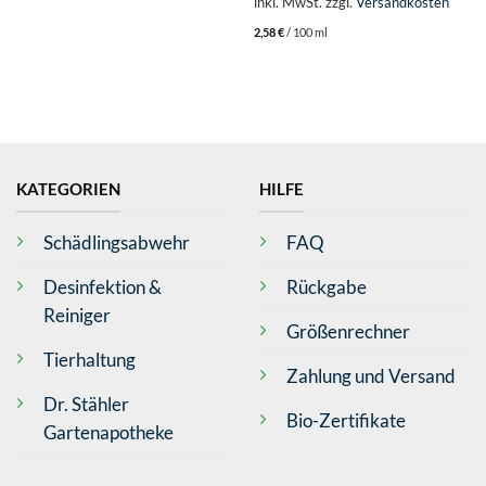
inkl. MwSt.
zzgl.
Versandkosten
2,58
€
/
100
ml
KATEGORIEN
HILFE
Schädlingsabwehr
FAQ
Desinfektion &
Rückgabe
Reiniger
Größenrechner
Tierhaltung
Zahlung und Versand
Dr. Stähler
Bio-Zertifikate
Gartenapotheke