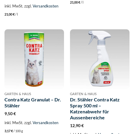
21,00
€
/
l
inkl. MwSt.
zzgl.
Versandkosten
21,00
€
/
l
GARTEN & HAUS
GARTEN & HAUS
Contra Katz Granulat – Dr.
Dr. Stähler Contra Katz
Stähler
Spray 500 ml –
Katzenabwehr für
9,50
€
Aussenbereiche
inkl. MwSt.
zzgl.
Versandkosten
12,90
€
3,17
€
/
100
g