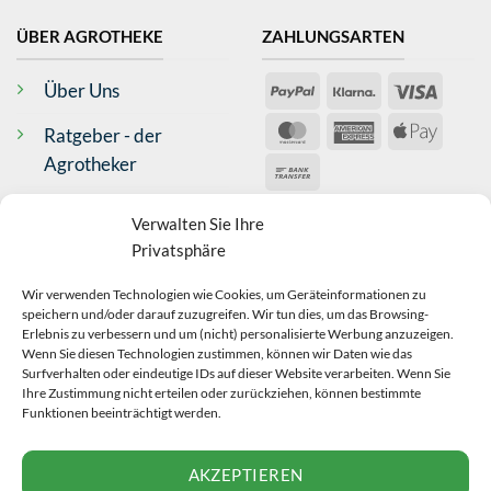
4,8
Rating
361
Bewertungen
ÜBER AGROTHEKE
ZAHLUNGSARTEN
Anonym
PayPal
Klarna
Visa
Über Uns
Verifizierter Kunde
Ware wurde schnell geliefert Danke
MasterCard
American
Apple
Ratgeber - der
Bargum, DE,
Express
Pay
Agrotheker
Bank
Transfer
Kontakt
VERSAND
Antje Wilms-Gülicher
Verwalten Sie Ihre
Verifizierter Kunde
Privatsphäre
Impressum
Top Produkt, schnelle Lieferung
Bad Neustadt an der Saale, DE,
Wir verwenden Technologien wie Cookies, um Geräteinformationen zu
AGB
BEWERTUNGEN
speichern und/oder darauf zuzugreifen. Wir tun dies, um das Browsing-
Erlebnis zu verbessern und um (nicht) personalisierte Werbung anzuzeigen.
Widerrufsrecht
Wenn Sie diesen Technologien zustimmen, können wir Daten wie das
Anonym
Surfverhalten oder eindeutige IDs auf dieser Website verarbeiten. Wenn Sie
Datenschutz
Ihre Zustimmung nicht erteilen oder zurückziehen, können bestimmte
Verifizierter Kunde
Funktionen beeinträchtigt werden.
Sehr schnelle Lieferung, alles bestens!
Echtheit Bewertungen
VERTRAG
Zossen, DE,
AKZEPTIEREN
WIDERRUFEN