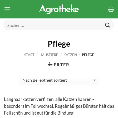
Zum
Inhalt
springen
Suchen
nach:
Pflege
START
/
HAUSTIERE
/
KATZEN
/
PFLEGE
FILTER
Langhaarkatzen verfilzen, alle Katzen haaren –
besonders im Fellwechsel. Regelmäßiges Bürsten hält das
Fell schön und ist gut für die Bindung.