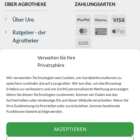
ÜBER AGROTHEKE
ZAHLUNGSARTEN
Antje Wilms-Gülicher
PayPal
Klarna
Visa
Über Uns
Verifizierter Kunde
Top Produkt, schnelle Lieferung
MasterCard
American
Apple
Ratgeber - der
Bad Neustadt an der Saale, DE,
Express
Pay
Agrotheker
Bank
Transfer
Kontakt
VERSAND
Anonym
Verwalten Sie Ihre
Verifizierter Kunde
Privatsphäre
Impressum
Sehr schnelle Lieferung, alles bestens!
Zossen, DE,
Wir verwenden Technologien wie Cookies, um Geräteinformationen zu
AGB
BEWERTUNGEN
speichern und/oder darauf zuzugreifen. Wir tun dies, um das Browsing-
Erlebnis zu verbessern und um (nicht) personalisierte Werbung anzuzeigen.
Widerrufsrecht
Wenn Sie diesen Technologien zustimmen, können wir Daten wie das
Iris Müller
Surfverhalten oder eindeutige IDs auf dieser Website verarbeiten. Wenn Sie
Datenschutz
Ihre Zustimmung nicht erteilen oder zurückziehen, können bestimmte
Verifizierter Kunde
Funktionen beeinträchtigt werden.
Schnelle und problemlose Lieferung
Echtheit Bewertungen
VERTRAG
Oberstadion, DE,
AKZEPTIEREN
WIDERRUFEN