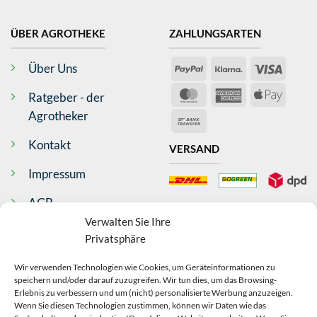
ÜBER AGROTHEKE
ZAHLUNGSARTEN
PayPal
Klarna
Visa
Über Uns
4,8
Rating
361
Bewertungen
MasterCard
American
Apple
Ratgeber - der
Express
Pay
Agrotheker
Bank
Antje Wilms-Gülicher
Transfer
Verifizierter Kunde
Kontakt
VERSAND
Top Produkt, schnelle Lieferung
Bad Neustadt an der Saale, DE,
Impressum
AGB
BEWERTUNGEN
Anonym
Verwalten Sie Ihre
Widerrufsrecht
Verifizierter Kunde
Privatsphäre
Sehr schnelle Lieferung, alles bestens!
Datenschutz
Zossen, DE,
Wir verwenden Technologien wie Cookies, um Geräteinformationen zu
speichern und/oder darauf zuzugreifen. Wir tun dies, um das Browsing-
Echtheit Bewertungen
Erlebnis zu verbessern und um (nicht) personalisierte Werbung anzuzeigen.
Wenn Sie diesen Technologien zustimmen, können wir Daten wie das
Iris Müller