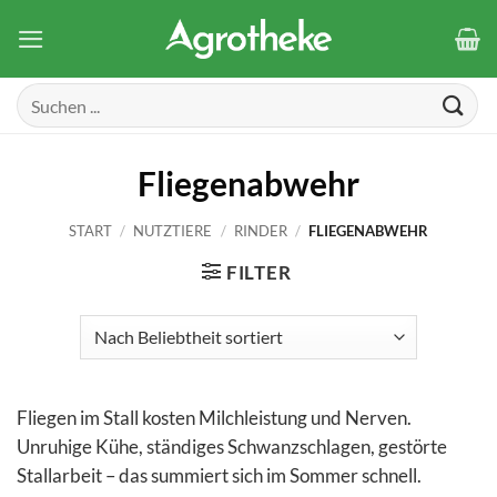
Zum
Inhalt
springen
Suchen
nach:
Fliegenabwehr
START
/
NUTZTIERE
/
RINDER
/
FLIEGENABWEHR
FILTER
Fliegen im Stall kosten Milchleistung und Nerven.
Unruhige Kühe, ständiges Schwanzschlagen, gestörte
Stallarbeit – das summiert sich im Sommer schnell.