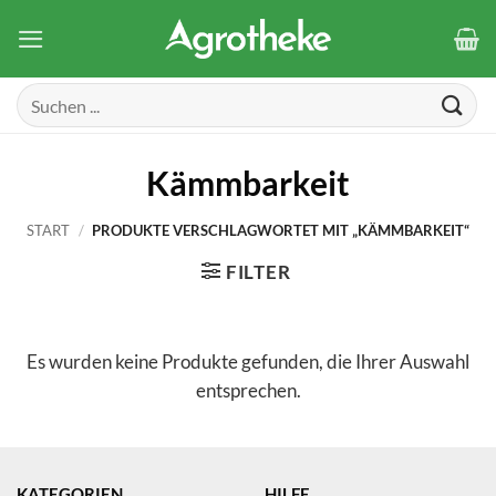
Zum
Inhalt
springen
Suchen
nach:
Kämmbarkeit
START
/
PRODUKTE VERSCHLAGWORTET MIT „KÄMMBARKEIT“
FILTER
Es wurden keine Produkte gefunden, die Ihrer Auswahl
entsprechen.
KATEGORIEN
HILFE