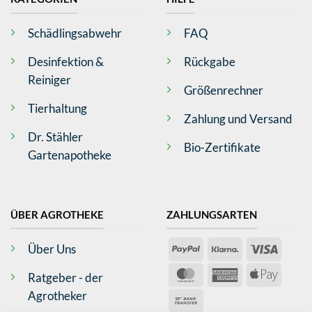
Schädlingsabwehr
FAQ
Desinfektion &
Rückgabe
Reiniger
Größenrechner
Tierhaltung
Zahlung und Versand
Dr. Stähler
Bio-Zertifikate
Gartenapotheke
4,8
Rating
361
Bewertungen
ÜBER AGROTHEKE
ZAHLUNGSARTEN
Antje Wilms-Gülicher
PayPal
Klarna
Visa
Über Uns
Verifizierter Kunde
Top Produkt, schnelle Lieferung
MasterCard
American
Apple
Ratgeber - der
Bad Neustadt an der Saale, DE,
Express
Pay
Agrotheker
Bank