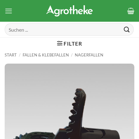
Zum
Inhalt
springen
Suchen
nach:
FILTER
START
/
FALLEN & KLEBEFALLEN
/
NAGERFALLEN