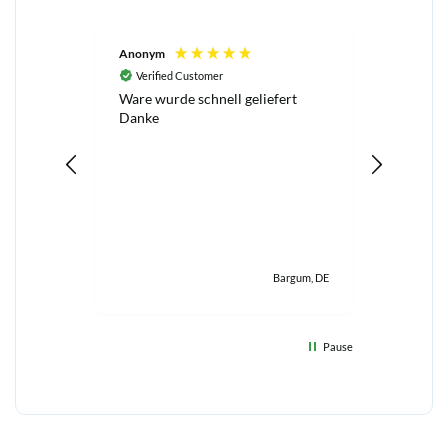
Anonym
Antje Wi
Verified Customer
Verifi
Ware wurde schnell geliefert
Top Prod
Danke
Bargum, DE
Pause