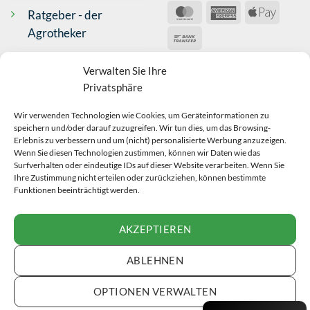
Ware wurde schnell geliefert Danke
MasterCard
American
Apple
Ratgeber - der
Bargum, DE,
Express
Pay
Agrotheker
Bank
Transfer
Kontakt
VERSAND
Antje Wilms-Gülicher
Verwalten Sie Ihre
Verifizierter Kunde
Privatsphäre
Impressum
Top Produkt, schnelle Lieferung
Bad Neustadt an der Saale, DE,
Wir verwenden Technologien wie Cookies, um Geräteinformationen zu
AGB
BEWERTUNGEN
speichern und/oder darauf zuzugreifen. Wir tun dies, um das Browsing-
Erlebnis zu verbessern und um (nicht) personalisierte Werbung anzuzeigen.
Widerrufsrecht
Wenn Sie diesen Technologien zustimmen, können wir Daten wie das
Anonym
Surfverhalten oder eindeutige IDs auf dieser Website verarbeiten. Wenn Sie
Datenschutz
Ihre Zustimmung nicht erteilen oder zurückziehen, können bestimmte
Verifizierter Kunde
Funktionen beeinträchtigt werden.
Sehr schnelle Lieferung, alles bestens!
Echtheit Bewertungen
VERTRAG
Zossen, DE,
AKZEPTIEREN
WIDERRUFEN
Iris Müller
ABLEHNEN
Verifizierter Kunde
Schnelle und problemlose Lieferung
OPTIONEN VERWALTEN
Oberstadion, DE,
VERTRAG WIDERRUFEN