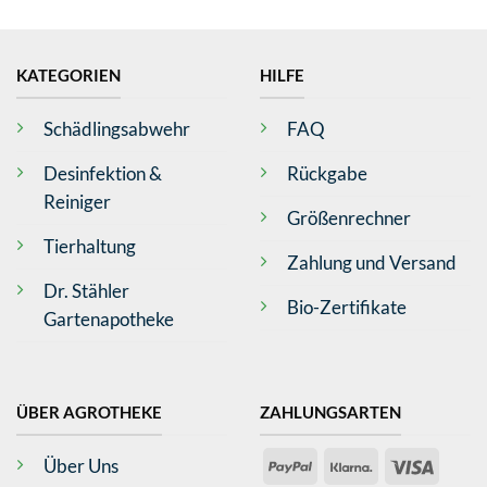
KATEGORIEN
HILFE
Schädlingsabwehr
FAQ
Desinfektion &
Rückgabe
Reiniger
Größenrechner
Tierhaltung
Zahlung und Versand
Dr. Stähler
Bio-Zertifikate
Gartenapotheke
4,79
Rating
362
Bewertungen
ÜBER AGROTHEKE
ZAHLUNGSARTEN
Anonym
PayPal
Klarna
Visa
Über Uns
Verifizierter Kunde