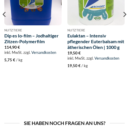
NUTZTIERE
NUTZTIERE
Dip es Io-film – Jodhaltiger
Eulaktan – Intensiv
Zitzen-Polymerfilm
pflegender Euterbalsam mit
ätherischen Ölen | 1000 g
114,90
€
inkl. MwSt.
zzgl.
Versandkosten
19,50
€
inkl. MwSt.
zzgl.
Versandkosten
5,75
€
/
kg
19,50
€
/
kg
SIE HABEN NOCH FRAGEN AN UNS?