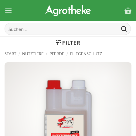
Zum
Inhalt
springen
Suchen
nach:
FILTER
START
/
NUTZTIERE
/
PFERDE
/
FLIEGENSCHUTZ