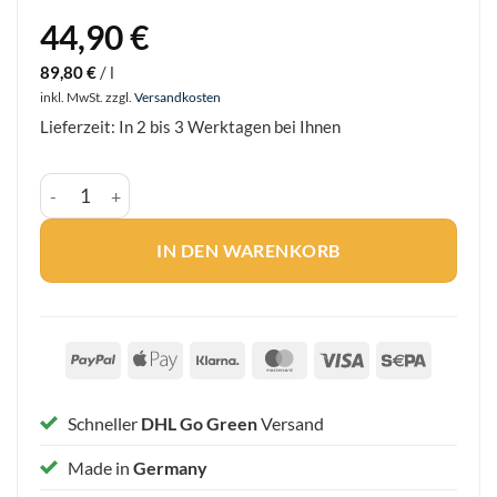
44,90
€
89,80
€
/
l
inkl. MwSt.
zzgl.
Versandkosten
Lieferzeit:
In 2 bis 3 Werktagen bei Ihnen
INSEKTENBREMSE pour-on – Dopingfreier Insektenschutz fü
IN DEN WARENKORB
PayPal
Apple
Klarna
MasterCard
Visa
Sepa
Pay
Schneller
DHL Go Green
Versand
Made in
Germany