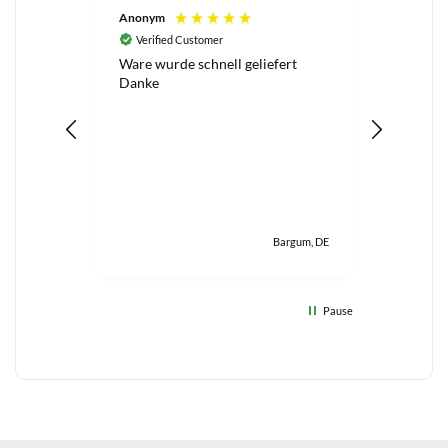
Anonym
Antje Wi
Verified Customer
Verifi
Ware wurde schnell geliefert
Top Prod
Danke
Bargum, DE
Pause