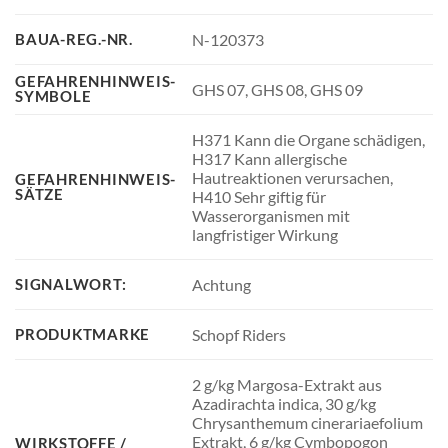
BAUA-REG.-NR.
N-120373
GEFAHRENHINWEIS-
GHS 07, GHS 08, GHS 09
SYMBOLE
H371 Kann die Organe schädigen,
H317 Kann allergische
Hautreaktionen verursachen,
GEFAHRENHINWEIS-
SÄTZE
H410 Sehr giftig für
Wasserorganismen mit
langfristiger Wirkung
SIGNALWORT:
Achtung
PRODUKTMARKE
Schopf Riders
2 g/kg Margosa-Extrakt aus
Azadirachta indica, 30 g/kg
Chrysanthemum cinerariaefolium
Extrakt, 6 g/kg Cymbopogon
WIRKSTOFFE /