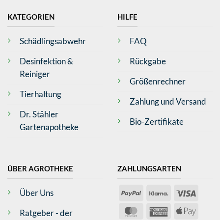
KATEGORIEN
HILFE
Schädlingsabwehr
FAQ
Desinfektion &
Rückgabe
Reiniger
Größenrechner
Tierhaltung
Zahlung und Versand
Dr. Stähler
Bio-Zertifikate
Gartenapotheke
ÜBER AGROTHEKE
ZAHLUNGSARTEN
PayPal
Klarna
Visa
Über Uns
4,79
Rating
362
Bewertungen
MasterCard
American
Apple
Ratgeber - der