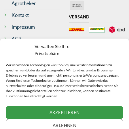
Express
Pay
Agrotheker
Bank
Anonym
Transfer
Verifizierter Kunde
Kontakt
VERSAND
Ware wurde schnell geliefert Danke
Bargum, DE,
Impressum
AGB
BEWERTUNGEN
Antje Wilms-Gülicher
Verwalten Sie Ihre
Widerrufsrecht
Verifizierter Kunde
Privatsphäre
Top Produkt, schnelle Lieferung
Datenschutz
Bad Neustadt an der Saale, DE,
Wir verwenden Technologien wie Cookies, um Geräteinformationen zu
speichern und/oder darauf zuzugreifen. Wir tun dies, um das Browsing-
Echtheit Bewertungen
VERTRAG
Erlebnis zu verbessern und um (nicht) personalisierte Werbung anzuzeigen.
Wenn Sie diesen Technologien zustimmen, können wir Daten wie das
Anonym
Surfverhalten oder eindeutige IDs auf dieser Website verarbeiten. Wenn Sie
WIDERRUFEN
Ihre Zustimmung nicht erteilen oder zurückziehen, können bestimmte
Verifizierter Kunde
Funktionen beeinträchtigt werden.
Sehr schnelle Lieferung, alles bestens!
Zossen, DE,
AKZEPTIEREN
VERTRAG WIDERRUFEN
Iris Müller
ABLEHNEN