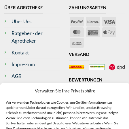
ÜBER AGROTHEKE
ZAHLUNGSARTEN
PayPal
Klarna
Visa
Über Uns
4,79
Rating
362
Bewertungen
MasterCard
American
Apple
Ratgeber - der
Express
Pay
Agrotheker
Bank
Anonym
Transfer
Verifizierter Kunde
Kontakt
VERSAND
Ware wurde schnell geliefert Danke
Bargum, DE,
Impressum
AGB
BEWERTUNGEN
Antje Wilms-Gülicher
Widerrufsrecht
Verifizierter Kunde
Verwalten Sie Ihre Privatsphäre
Top Produkt, schnelle Lieferung
Datenschutz
Bad Neustadt an der Saale, DE,
Wir verwenden Technologien wie Cookies, um Geräteinformationen zu
speichern und/oder darauf zuzugreifen. Wir tun dies, um das Browsing-
Echtheit Bewertungen
VERTRAG
Erlebnis zu verbessern und um (nicht) personalisierte Werbung anzuzeigen.
Wenn Sie diesen Technologien zustimmen, können wir Daten wie das
Anonym
Surfverhalten oder eindeutige IDs auf dieser Website verarbeiten. Wenn Sie
WIDERRUFEN
Ihre Zustimmung nicht erteilen oder zurückziehen, können bestimmte
Verifizierter Kunde