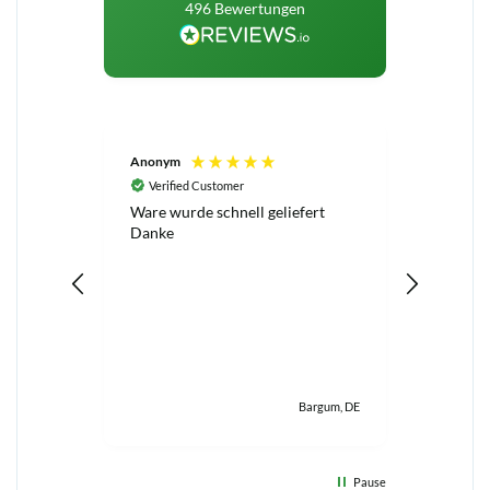
496
Bewertungen
Anonym
Antje Wi
Verified Customer
Verifi
Ware wurde schnell geliefert
Top Prod
Danke
Bargum, DE
Pause