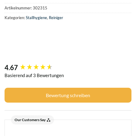
Artikelnummer:
302315
Kategorien:
Stallhygiene
,
Reiniger
4.67
New content loaded
Basierend auf 3 Bewertungen
Bewertung schreiben
Our Customers Say