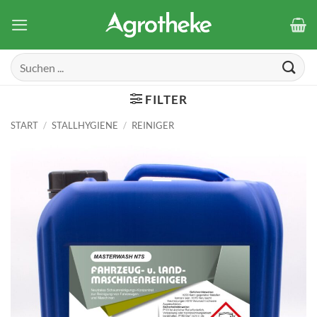
Zum
Inhalt
springen
Suchen
nach:
FILTER
START
/
STALLHYGIENE
/
REINIGER